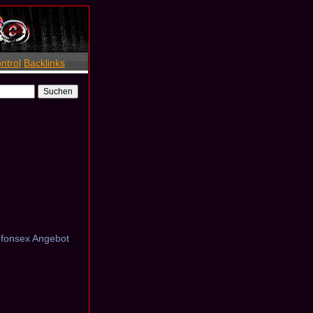
ntrol
Backlinks
lefonsex Angebot