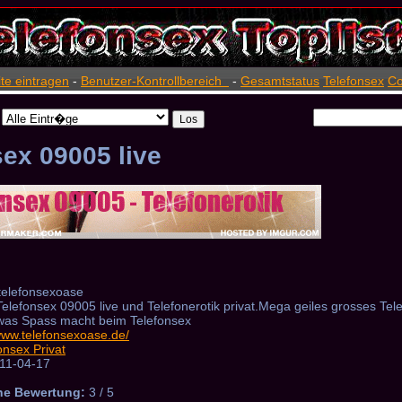
ite eintragen
-
Benutzer-Kontrollbereich
-
Gesamtstatus
Telefonsex
Co
sex 09005 live
telefonsexoase
elefonsex 09005 live und Telefonerotik privat.Mega geiles grosses Te
was Spass macht beim Telefonsex
/www.telefonsexoase.de/
onsex Privat
11-04-17
he Bewertung:
3 / 5