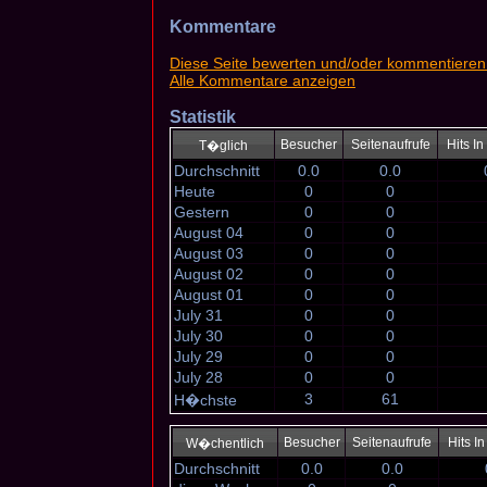
Kommentare
Diese Seite bewerten und/oder kommentieren
Alle Kommentare anzeigen
Statistik
Besucher
Seitenaufrufe
Hits I
T�glich
Durchschnitt
0.0
0.0
Heute
0
0
Gestern
0
0
August 04
0
0
August 03
0
0
August 02
0
0
August 01
0
0
July 31
0
0
July 30
0
0
July 29
0
0
July 28
0
0
3
61
H�chste
Besucher
Seitenaufrufe
Hits I
W�chentlich
Durchschnitt
0.0
0.0