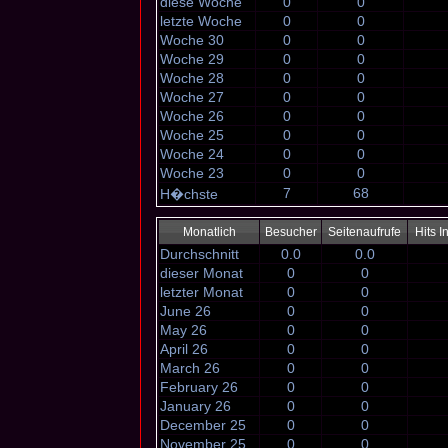
diese Woche
0
0
letzte Woche
0
0
Woche 30
0
0
Woche 29
0
0
Woche 28
0
0
Woche 27
0
0
Woche 26
0
0
Woche 25
0
0
Woche 24
0
0
Woche 23
0
0
7
68
H�chste
Monatlich
Besucher
Seitenaufrufe
Hits 
Durchschnitt
0.0
0.0
dieser Monat
0
0
letzter Monat
0
0
June 26
0
0
May 26
0
0
April 26
0
0
March 26
0
0
February 26
0
0
January 26
0
0
December 25
0
0
November 25
0
0