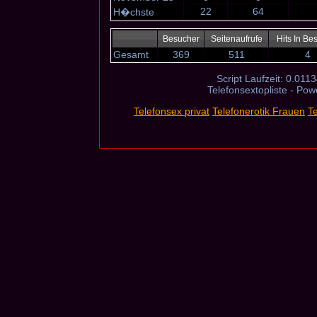
22
64
H�chste
Besucher
Seitenaufrufe
Hits In Be
Gesamt
369
511
4
Script Laufzeit: 0.0113
Telefonsextopliste - Po
Telefonsex privat
Telefonerotik Frauen
T