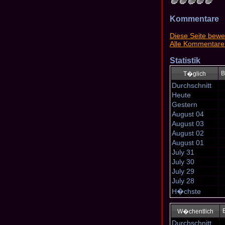
Kommentare
Diese Seite bewe
Alle Kommentare
Statistik
B
T�glich
Durchschnitt
Heute
Gestern
August 04
August 03
August 02
August 01
July 31
July 30
July 29
July 28
H�chste
W�chentlich
Durchschnitt