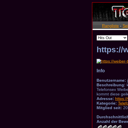
Rangliste
-
Se
https://
Info
Benutzername:
j
Beschreibung:
k
Telefonsex Weibe
kommt diese geil
Adresse:
https:/
Kategorie:
Tele
Mitglied seit:
20
Durchschnittlic
Anzahl der Bew