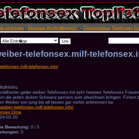
ite eintragen
-
Benutzer-Kontrollbereich
-
Gesamtstatus
Telefonsex
Co
weiber-telefonsex.milf-telefonsex.i
fhjfhhhhz
nallharter geiler weiber Telefonsex mit sehr heissen Telefonsex Frau
rn die jeden dicken Schwanz pervers zum abwichsen bringen. Ficken bi
en Weiber von jung bis alt lassen gar nichts anbrennen be
/weiber-telefonsex.milf-telefonsex.info/
fonsex Oma
24-02-20
he Bewertung:
0 / 5
ertungen:
0