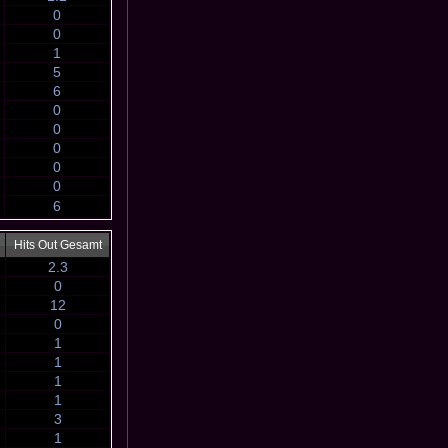
0
0
1
5
6
0
0
0
0
0
6
Hits Out Gesamt
2.3
0
12
0
1
1
1
1
3
1