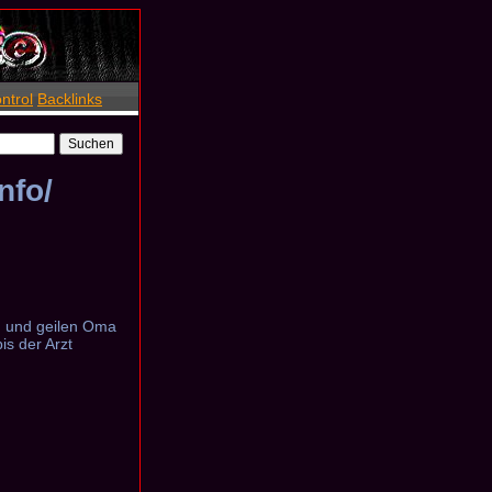
ntrol
Backlinks
nfo/
en und geilen Oma
s der Arzt