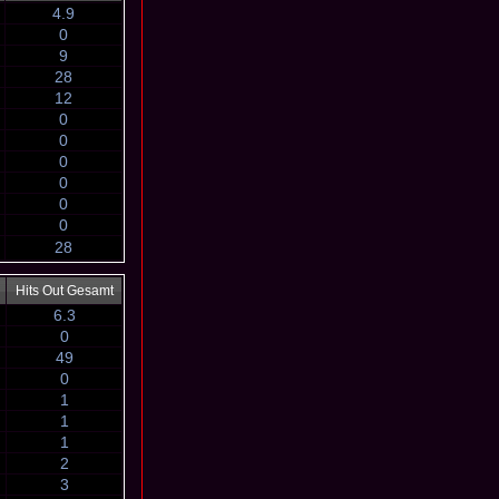
4.9
0
9
28
12
0
0
0
0
0
0
28
Hits Out Gesamt
6.3
0
49
0
1
1
1
2
3