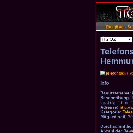
Rangliste
-
Se
Telefon
Hemmun
Info
Benutzername:
Beschreibung:
T
bis dicke Titten.
Adresse:
http:/
Kategorie:
Teles
Mitglied seit:
20
Durchschnittlic
Anzahl der Bew