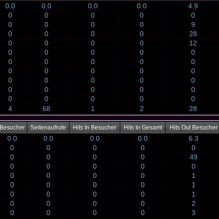
0.0
0.0
0.0
0.0
4.9
0
0
0
0
0
0
0
0
0
9
0
0
0
0
28
0
0
0
0
12
0
0
0
0
0
0
0
0
0
0
0
0
0
0
0
0
0
0
0
0
0
0
0
0
0
0
0
0
0
0
4
68
1
2
28
Besucher
Seitenaufrufe
Hits In Besucher
Hits In Gesamt
Hits Out Besucher
0.0
0.0
0.0
0.0
6.3
0
0
0
0
0
0
0
0
0
49
0
0
0
0
0
0
0
0
0
1
0
0
0
0
1
0
0
0
0
1
0
0
0
0
2
0
0
0
0
3