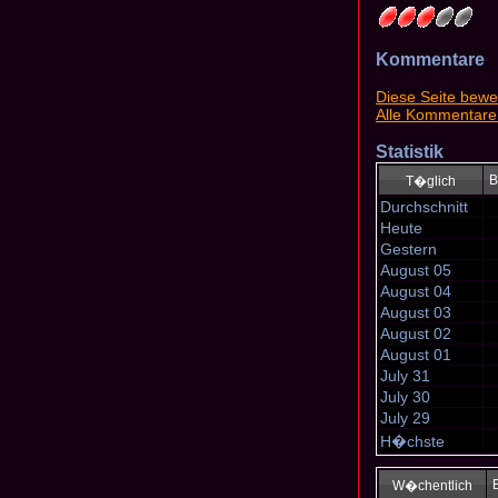
Kommentare
Diese Seite bewe
Alle Kommentare
Statistik
B
T�glich
Durchschnitt
Heute
Gestern
August 05
August 04
August 03
August 02
August 01
July 31
July 30
July 29
H�chste
W�chentlich