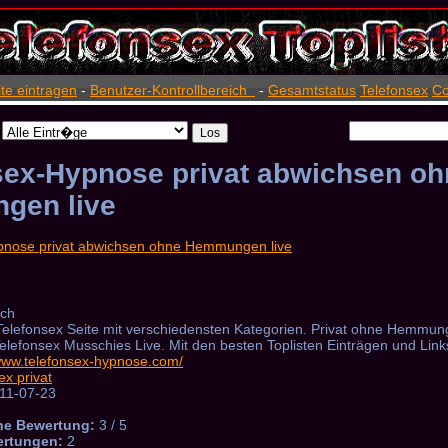
ite eintragen
-
Benutzer-Kontrollbereich
-
Gesamtstatus
Telefonsex
Co
sex-Hypnose privat abwichsen oh
gen live
ich
elefonsex Seite mit verschiedensten Kategorien. Privat ohne Hemmu
 Telefonsex Musschies Live. Mit den besten Toplisten Einträgen und Link
/www.telefonsex-hypnose.com/
ex privat
11-07-23
he Bewertung:
3 / 5
ertungen:
2