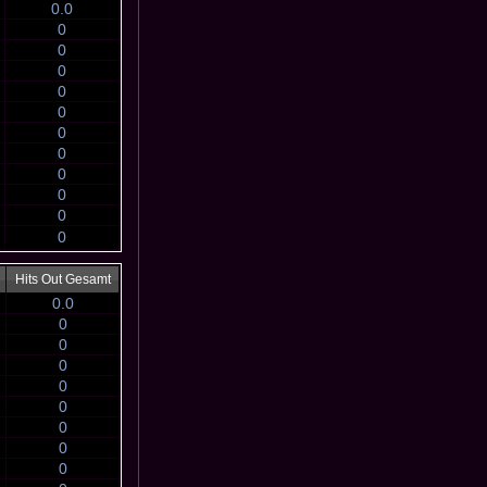
0.0
0
0
0
0
0
0
0
0
0
0
0
Hits Out Gesamt
0.0
0
0
0
0
0
0
0
0