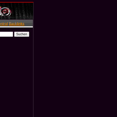
ntrol
Backlinks