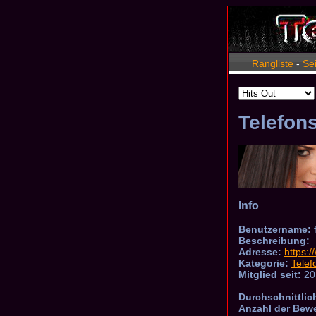
Rangliste
-
Se
Telefon
Info
Benutzername:
Beschreibung:
Adresse:
https:
Kategorie:
Telef
Mitglied seit:
20
Durchschnittlic
Anzahl der Bew