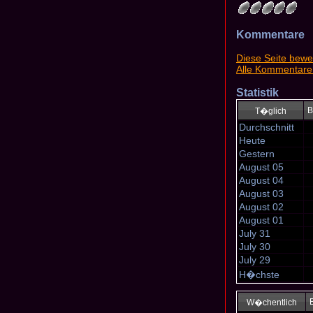
Kommentare
Diese Seite bewe
Alle Kommentare
Statistik
B
T�glich
Durchschnitt
Heute
Gestern
August 05
August 04
August 03
August 02
August 01
July 31
July 30
July 29
H�chste
W�chentlich