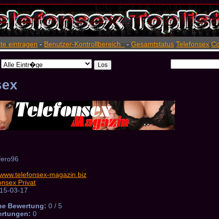
ite eintragen
-
Benutzer-Kontrollbereich
-
Gesamtstatus
Telefonsex
Co
sex
fero96
//www.telefonsex-magazin.biz
onsex Privat
15-03-17
he Bewertung:
0 / 5
ertungen:
0