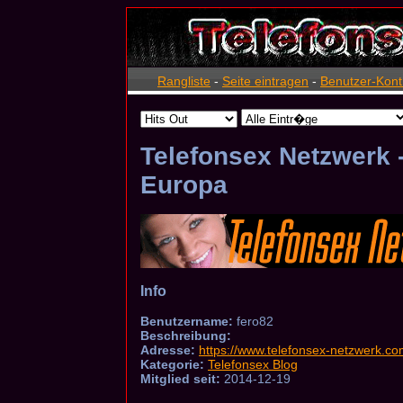
Rangliste
-
Seite eintragen
-
Benutzer-Kont
Telefonsex Netzwerk -
Europa
Info
Benutzername:
fero82
Beschreibung:
Adresse:
https://www.telefonsex-netzwerk.co
Kategorie:
Telefonsex Blog
Mitglied seit:
2014-12-19