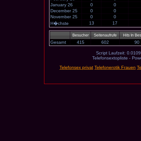
January 26
0
0
December 25
0
0
November 25
0
0
13
17
H�chste
Besucher
Seitenaufrufe
Hits In Be
Gesamt
415
602
90
Script Laufzeit: 0.0109
Telefonsextopliste - Po
Telefonsex privat
Telefonerotik Frauen
T