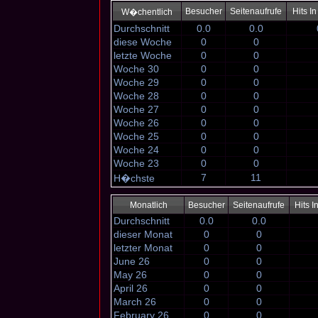
Besucher
Seitenaufrufe
Hits I
W�chentlich
Durchschnitt
0.0
0.0
diese Woche
0
0
letzte Woche
0
0
Woche 30
0
0
Woche 29
0
0
Woche 28
0
0
Woche 27
0
0
Woche 26
0
0
Woche 25
0
0
Woche 24
0
0
Woche 23
0
0
7
11
H�chste
Monatlich
Besucher
Seitenaufrufe
Hits 
Durchschnitt
0.0
0.0
dieser Monat
0
0
letzter Monat
0
0
June 26
0
0
May 26
0
0
April 26
0
0
March 26
0
0
February 26
0
0