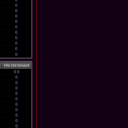
0
0
0
0
0
0
0
0
0
0
Hits Out Gesamt
0.0
0
0
0
0
0
0
0
0
0
0