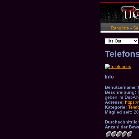
Rangliste
-
Se
Telefon
Info
Benutzername:
Beschreibung:
T
geben ihr DebÃ¼t
Adresse:
https:
Kategorie:
Telef
Mitglied seit:
20
Durchschnittlic
Anzahl der Bew