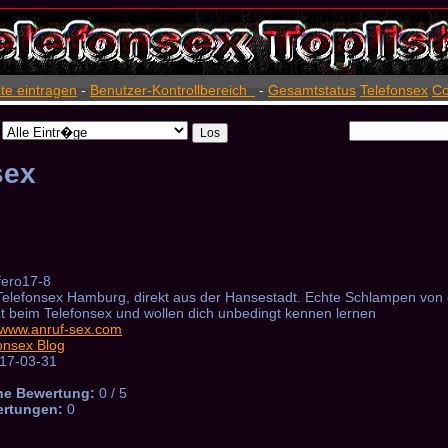
ite eintragen
-
Benutzer-Kontrollbereich
-
Gesamtstatus
Telefonsex
Co
sex
fero17-8
elefonsex Hamburg, direkt aus der Hansestadt. Echte Schlampen von
 beim Telefonsex und wollen dich unbedingt kennen lernen
//www.anruf-sex.com
onsex Blog
17-03-31
he Bewertung:
0 / 5
ertungen:
0