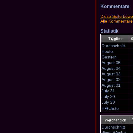
Kommentare
Diese Seite bewe
Alle Kommentare
Statistik
B
T�glich
Durchschnitt
Heute
Gestern
August 05
August 04
August 03
August 02
August 01
July 31
July 30
July 29
H�chste
W�chentlich
Durchschnitt
diese Woche