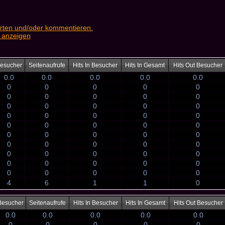
rten und/oder kommentieren.
 anzeigen
esucher
Seitenaufrufe
Hits In Besucher
Hits In Gesamt
Hits Out Besucher
0.0
0.0
0.0
0.0
0.0
0
0
0
0
0
0
0
0
0
0
0
0
0
0
0
0
0
0
0
0
0
0
0
0
0
0
0
0
0
0
0
0
0
0
0
0
0
0
0
0
0
0
0
0
0
0
0
0
0
0
4
6
1
1
0
Besucher
Seitenaufrufe
Hits In Besucher
Hits In Gesamt
Hits Out Besucher
0.0
0.0
0.0
0.0
0.0
0
0
0
0
0