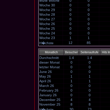
letzte Woche
0
0
Woche 30
0
0
Woche 29
0
0
Woche 28
0
0
Woche 27
0
0
Woche 26
0
0
Woche 25
0
0
Woche 24
0
0
Woche 23
1
1
12
85
H�chste
Monatlich
Besucher
Seitenaufrufe
Hits 
Durchschnitt
1.4
1.4
dieser Monat
0
0
letzter Monat
0
0
June 26
0
0
May 26
1
1
April 26
1
1
March 26
0
0
February 26
0
0
January 26
0
0
December 25
4
4
November 25
8
8
30
73
H�chste