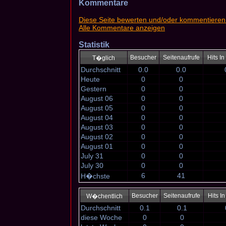
Kommentare
Diese Seite bewerten und/oder kommentieren
Alle Kommentare anzeigen
Statistik
Besucher
Seitenaufrufe
Hits I
T�glich
Durchschnitt
0.0
0.0
Heute
0
0
Gestern
0
0
August 06
0
0
August 05
0
0
August 04
0
0
August 03
0
0
August 02
0
0
August 01
0
0
July 31
0
0
July 30
0
0
6
41
H�chste
Besucher
Seitenaufrufe
Hits I
W�chentlich
Durchschnitt
0.1
0.1
diese Woche
0
0