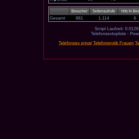
Besucher
Seitenaufrufe
Hits In Be
Gesamt
881
1,114
6
Script Laufzeit: 0.0126
Telefonsextopliste - Po
Telefonsex privat
Telefonerotik Frauen
T