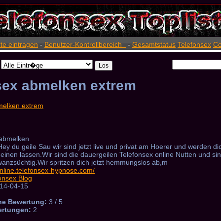
ite eintragen
-
Benutzer-Kontrollbereich
-
Gesamtstatus
Telefonsex
Co
sex abmelken extrem
abmelken
ey du geile Sau wir sind jetzt live und privat am Hoerer und werden d
einen lassen.Wir sind die dauergeilen Telefonsex online Nutten und sin
nzsüchtig.Wir spritzen dich jetzt hemmungslos ab,m
online.telefonsex-hypnose.com/
onsex Blog
14-04-15
he Bewertung:
3 / 5
ertungen:
2