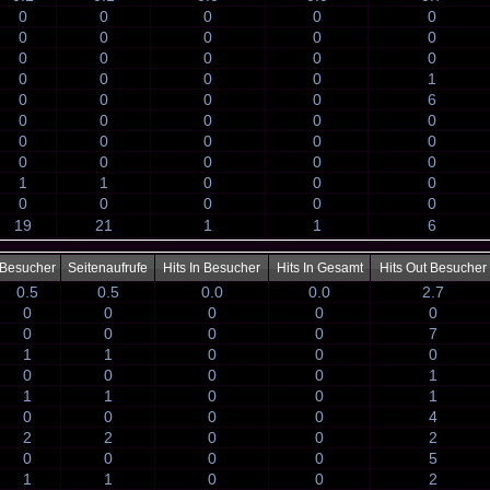
0
0
0
0
0
0
0
0
0
0
0
0
0
0
0
0
0
0
0
1
0
0
0
0
6
0
0
0
0
0
0
0
0
0
0
0
0
0
0
0
1
1
0
0
0
0
0
0
0
0
19
21
1
1
6
Besucher
Seitenaufrufe
Hits In Besucher
Hits In Gesamt
Hits Out Besucher
0.5
0.5
0.0
0.0
2.7
0
0
0
0
0
0
0
0
0
7
1
1
0
0
0
0
0
0
0
1
1
1
0
0
1
0
0
0
0
4
2
2
0
0
2
0
0
0
0
5
1
1
0
0
2