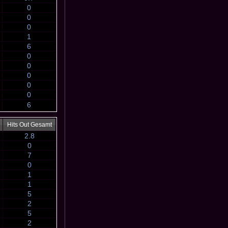
0
0
0
1
6
0
0
0
0
0
6
Hits Out Gesamt
2.8
0
7
0
1
1
5
2
5
2