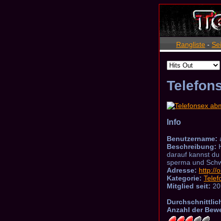
Rangliste
-
Se
Telefon
Info
Benutzername:
Beschreibung:
H
darauf kannst du 
sperma und Schwa
Adresse:
http://
Kategorie:
Telef
Mitglied seit:
20
Durchschnittlic
Anzahl der Bew