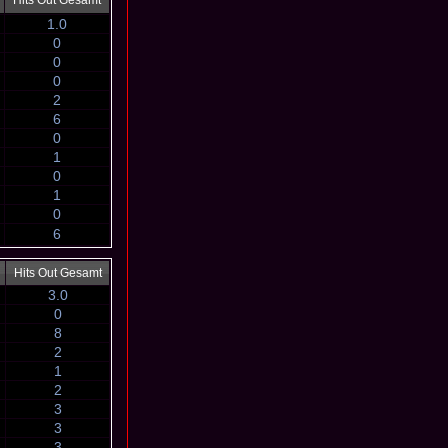
Hits Out Gesamt
1.0
0
0
0
2
6
0
1
0
1
0
6
Hits Out Gesamt
3.0
0
8
2
1
2
3
3
3