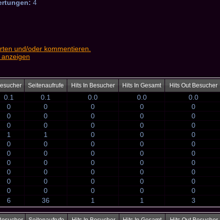
ertungen:
4
rten und/oder kommentieren.
 anzeigen
esucher
Seitenaufrufe
Hits In Besucher
Hits In Gesamt
Hits Out Besucher
0.1
0.1
0.0
0.0
0.0
0
0
0
0
0
0
0
0
0
0
0
0
0
0
0
1
1
0
0
0
0
0
0
0
0
0
0
0
0
0
0
0
0
0
0
0
0
0
0
0
0
0
0
0
0
0
0
0
0
0
6
36
1
1
3