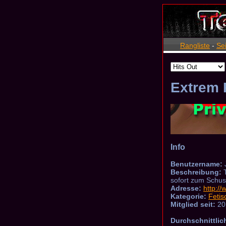
Rangliste
-
Se
Extrem 
Info
Benutzername:
Beschreibung:
T
sofort zum Schus
Adresse:
http:/
Kategorie:
Fetis
Mitglied seit:
20
Durchschnittlic