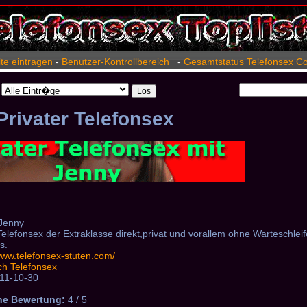
ite eintragen
-
Benutzer-Kontrollbereich
-
Gesamtstatus
Telefonsex
Co
Privater Telefonsex
Jenny
elefonsex der Extraklasse direkt,privat und vorallem ohne Warteschlei
s.
/www.telefonsex-stuten.com/
ch Telefonsex
11-10-30
he Bewertung:
4 / 5