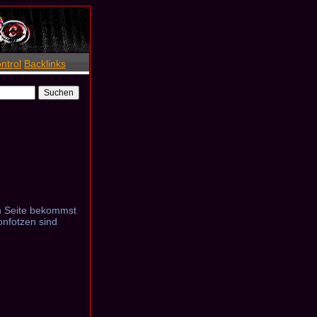
ntrol
Backlinks
on Seite bekommst
onfotzen sind