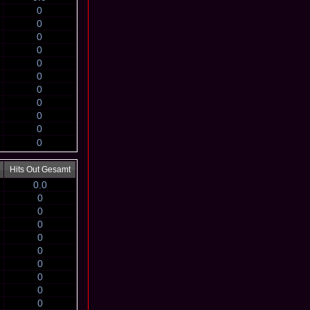
0
0
0
0
0
0
0
0
0
0
0
Hits Out Gesamt
0.0
0
0
0
0
0
0
0
0
0