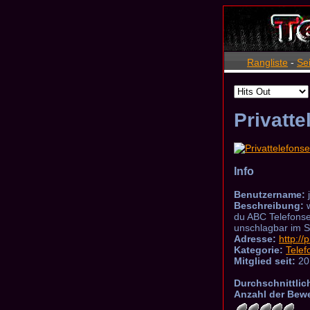
Rangliste
-
Se
Privatte
Info
Benutzername:
Beschreibung:
w
du ABC Telefonse
unschlagbar im 
Adresse:
http://
Kategorie:
Telef
Mitglied seit:
20
Durchschnittlic
Anzahl der Bew