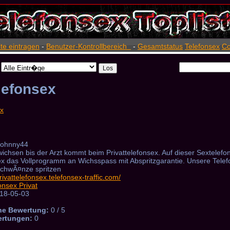
ite eintragen
-
Benutzer-Kontrollbereich
-
Gesamtstatus
Telefonsex
Co
lefonsex
johnny44
ichsen bis der Arzt kommt beim Privattelefonsex. Auf dieser Sextelef
x das Vollprogramm an Wichsspass mit Abspritzgarantie. Unsere Telef
SchwÃ¤nze spritzen
privattelefonsex.telefonsex-traffic.com/
onsex Privat
18-05-03
he Bewertung:
0 / 5
ertungen:
0